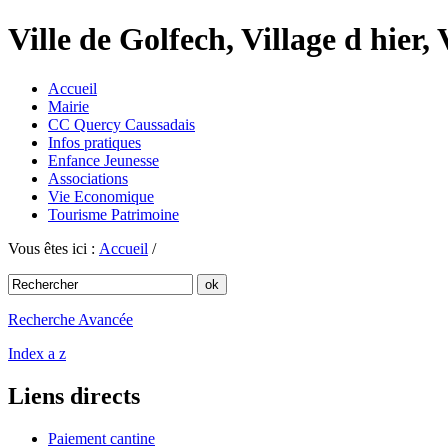
Ville de Golfech, Village d hier,
Accueil
Mairie
CC Quercy Caussadais
Infos pratiques
Enfance Jeunesse
Associations
Vie Economique
Tourisme Patrimoine
Vous êtes ici :
Accueil
/
Recherche Avancée
Index a z
Liens directs
Paiement cantine