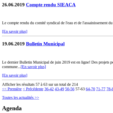
26.06.2019
Compte rendu SIEACA
Le compte rendu du comité syndical de l'eau et de l'assainissement du 
[En savoir plus]
19.06.2019
Bulletin Municipal
Le dernier Bulletin Municipal de juin 2019 est en ligne! Des projets po
commune...
[En savoir plus]
[En savoir plus]
Afficher les résultats 57 à 63 sur un total de 214
<< Première
< Précédente
36-42
43-49
50-56
57-63
64-70
71-77
78-
Toutes les actualités >>
Agenda