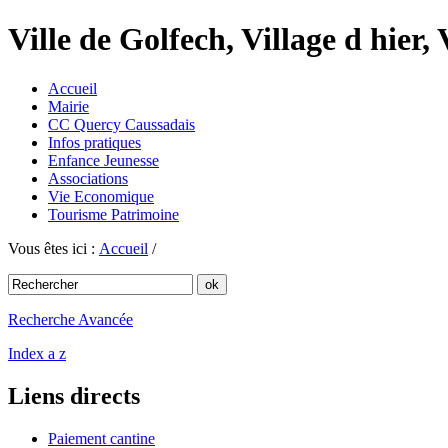
Ville de Golfech, Village d hier,
Accueil
Mairie
CC Quercy Caussadais
Infos pratiques
Enfance Jeunesse
Associations
Vie Economique
Tourisme Patrimoine
Vous êtes ici :
Accueil
/
Recherche Avancée
Index a z
Liens directs
Paiement cantine