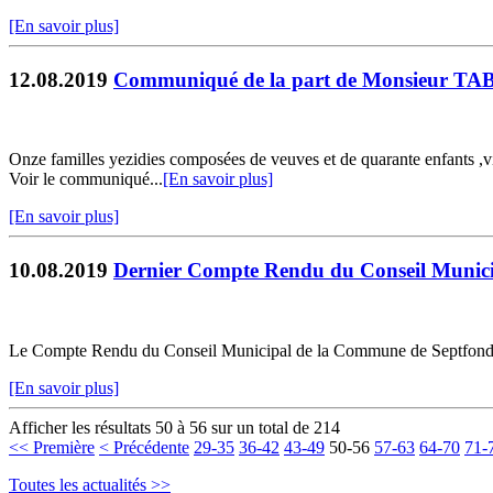
[En savoir plus]
12.08.2019
Communiqué de la part de Monsieur TAB
Onze familles yezidies composées de veuves et de quarante enfants ,
Voir le communiqué...
[En savoir plus]
[En savoir plus]
10.08.2019
Dernier Compte Rendu du Conseil Munic
Le Compte Rendu du Conseil Municipal de la Commune de Septfonds du 
[En savoir plus]
Afficher les résultats 50 à 56 sur un total de 214
<< Première
< Précédente
29-35
36-42
43-49
50-56
57-63
64-70
71-
Toutes les actualités >>