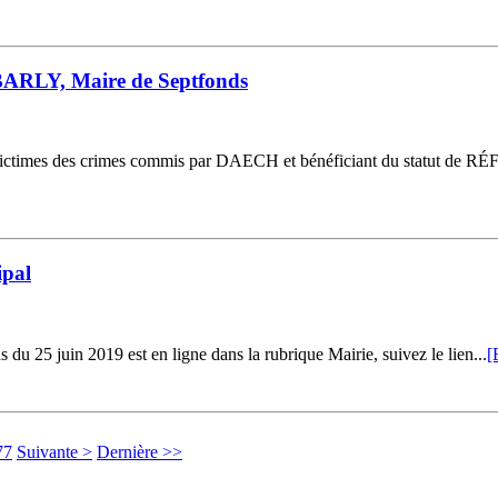
ARLY, Maire de Septfonds
victimes des crimes commis par DAECH et bénéficiant du statut de RÉFU
ipal
25 juin 2019 est en ligne dans la rubrique Mairie, suivez le lien...
[
77
Suivante >
Dernière >>