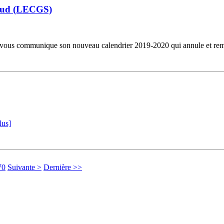
 Sud (LECGS)
s communique son nouveau calendrier 2019-2020 qui annule et rempla
lus]
70
Suivante >
Dernière >>