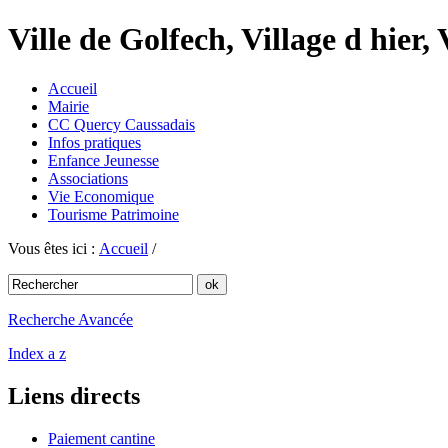
Ville de Golfech, Village d hier,
Accueil
Mairie
CC Quercy Caussadais
Infos pratiques
Enfance Jeunesse
Associations
Vie Economique
Tourisme Patrimoine
Vous êtes ici :
Accueil
/
Recherche Avancée
Index a z
Liens directs
Paiement cantine