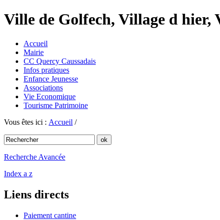
Ville de Golfech, Village d hier,
Accueil
Mairie
CC Quercy Caussadais
Infos pratiques
Enfance Jeunesse
Associations
Vie Economique
Tourisme Patrimoine
Vous êtes ici :
Accueil
/
Recherche Avancée
Index a z
Liens directs
Paiement cantine