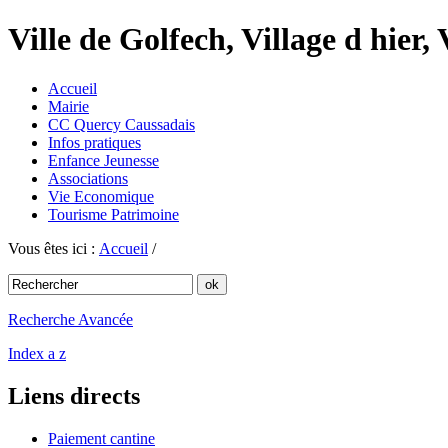
Ville de Golfech, Village d hier,
Accueil
Mairie
CC Quercy Caussadais
Infos pratiques
Enfance Jeunesse
Associations
Vie Economique
Tourisme Patrimoine
Vous êtes ici :
Accueil
/
Recherche Avancée
Index a z
Liens directs
Paiement cantine