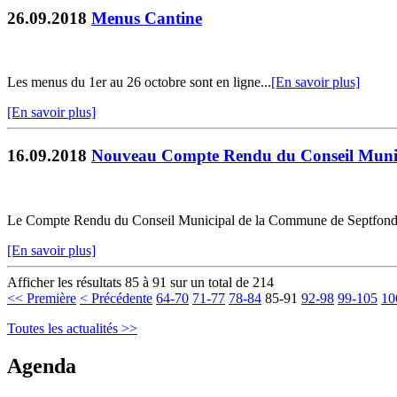
26.09.2018
Menus Cantine
Les menus du 1er au 26 octobre sont en ligne...
[En savoir plus]
[En savoir plus]
16.09.2018
Nouveau Compte Rendu du Conseil Muni
Le Compte Rendu du Conseil Municipal de la Commune de Septfonds du 
[En savoir plus]
Afficher les résultats 85 à 91 sur un total de 214
<< Première
< Précédente
64-70
71-77
78-84
85-91
92-98
99-105
10
Toutes les actualités >>
Agenda