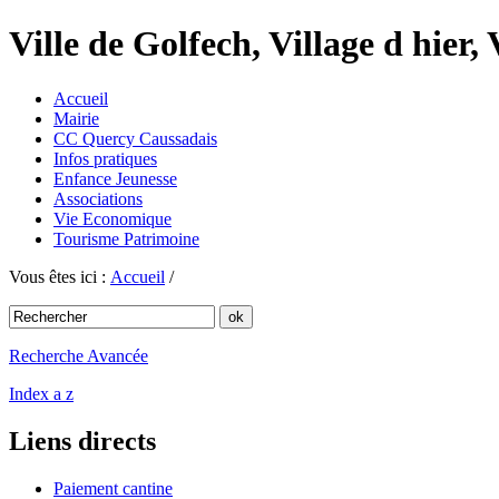
Ville de Golfech, Village d hier,
Accueil
Mairie
CC Quercy Caussadais
Infos pratiques
Enfance Jeunesse
Associations
Vie Economique
Tourisme Patrimoine
Vous êtes ici :
Accueil
/
Recherche Avancée
Index a z
Liens directs
Paiement cantine