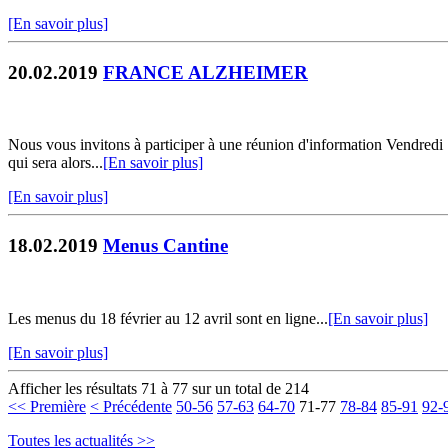
[En savoir plus]
20.02.2019
FRANCE ALZHEIMER
Nous vous invitons à participer à une réunion d'information Vendredi 15
qui sera alors...
[En savoir plus]
[En savoir plus]
18.02.2019
Menus Cantine
Les menus du 18 février au 12 avril sont en ligne...
[En savoir plus]
[En savoir plus]
Afficher les résultats 71 à 77 sur un total de 214
<< Première
< Précédente
50-56
57-63
64-70
71-77
78-84
85-91
92-
Toutes les actualités >>