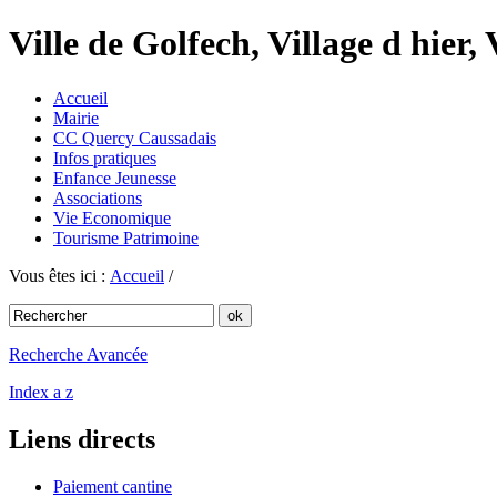
Ville de Golfech, Village d hier,
Accueil
Mairie
CC Quercy Caussadais
Infos pratiques
Enfance Jeunesse
Associations
Vie Economique
Tourisme Patrimoine
Vous êtes ici :
Accueil
/
Recherche Avancée
Index a z
Liens directs
Paiement cantine