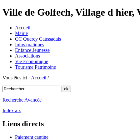
Ville de Golfech, Village d hier,
Accueil
Mairie
CC Quercy Caussadais
Infos pratiques
Enfance Jeunesse
Associations
Vie Economique
Tourisme Patrimoine
Vous êtes ici :
Accueil
/
Recherche Avancée
Index a z
Liens directs
Paiement cantine