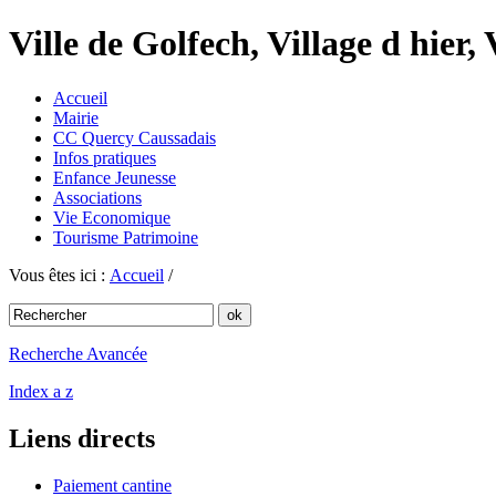
Ville de Golfech, Village d hier,
Accueil
Mairie
CC Quercy Caussadais
Infos pratiques
Enfance Jeunesse
Associations
Vie Economique
Tourisme Patrimoine
Vous êtes ici :
Accueil
/
Recherche Avancée
Index a z
Liens directs
Paiement cantine