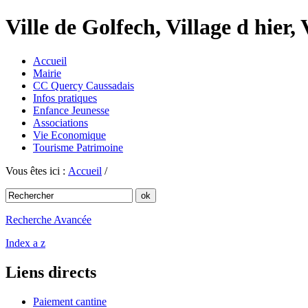
Ville de Golfech, Village d hier,
Accueil
Mairie
CC Quercy Caussadais
Infos pratiques
Enfance Jeunesse
Associations
Vie Economique
Tourisme Patrimoine
Vous êtes ici :
Accueil
/
Recherche Avancée
Index a z
Liens directs
Paiement cantine