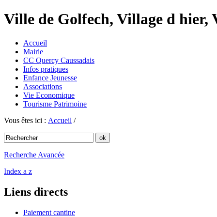
Ville de Golfech, Village d hier,
Accueil
Mairie
CC Quercy Caussadais
Infos pratiques
Enfance Jeunesse
Associations
Vie Economique
Tourisme Patrimoine
Vous êtes ici :
Accueil
/
Recherche Avancée
Index a z
Liens directs
Paiement cantine