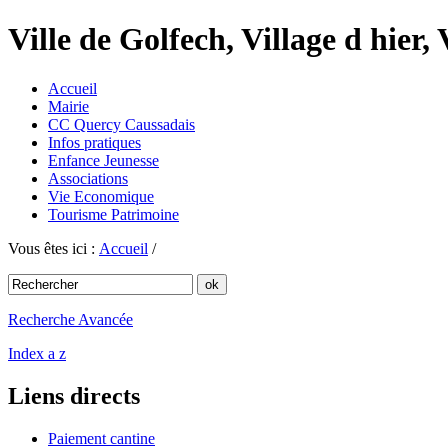
Ville de Golfech, Village d hier,
Accueil
Mairie
CC Quercy Caussadais
Infos pratiques
Enfance Jeunesse
Associations
Vie Economique
Tourisme Patrimoine
Vous êtes ici :
Accueil
/
Recherche Avancée
Index a z
Liens directs
Paiement cantine